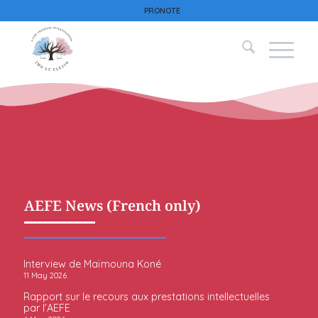
PRONOTE
AEFE News (French only)
Interview de Maïmouna Koné
11 May 2026
Rapport sur le recours aux prestations intellectuelles
par l’AEFE