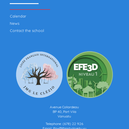
Calendar
News
Contact the school
Avenue Collardeau
BP 40, Port Vila
Vanuatu
Telephone:
(678) 22 926
Email:
lfpv@lfportvila.edu.vu