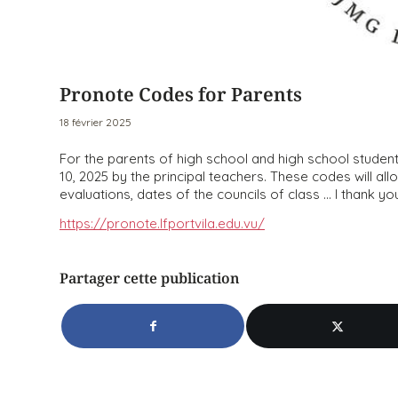
Pronote Codes for Parents
18 février 2025
For the parents of high school and high school studen
10, 2025 by the principal teachers. These codes will al
evaluations, dates of the councils of class … I thank y
https://pronote.lfportvila.edu.vu/
Partager cette publication