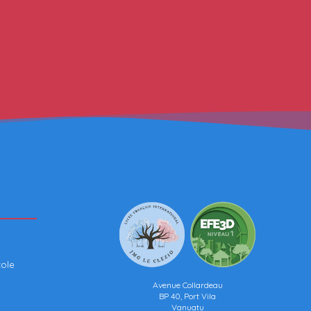
cole
Avenue Collardeau
BP 40, Port Vila
Vanuatu