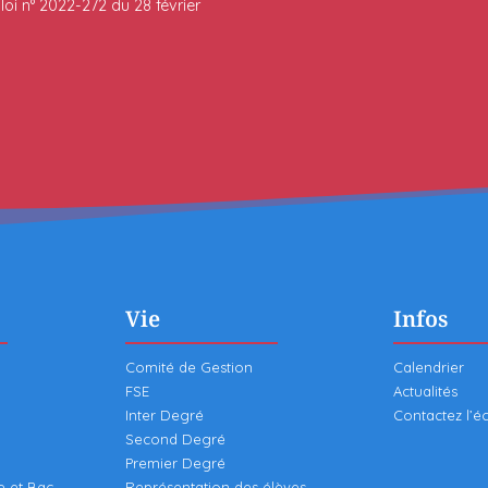
oi n° 2022-272 du 28 février
Vie
Infos
Comité de Gestion
Calendrier
FSE
Actualités
Inter Degré
Contactez l’é
Second Degré
Premier Degré
e et Bac
Représentation des élèves