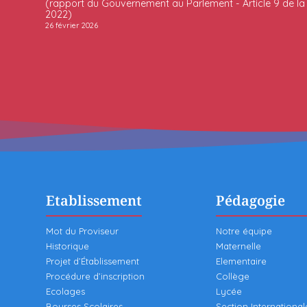
(rapport du Gouvernement au Parlement - Article 9 de la l
2022)
26 février 2026
Etablissement
Pédagogie
Mot du Proviseur
Notre équipe
Historique
Maternelle
Projet d’Établissement
Elementaire
Procédure d’inscription
Collège
Ecolages
Lycée
Bourses Scolaires
Section International