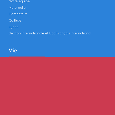
Notre équipe
Maternelle
Elementaire
Collège
Lycée
Section Internationale et Bac Français international
Vie
Comité de Gestion
FSE
Inter Degré
Second Degré
Premier Degré
Représentation des élèves
Infos