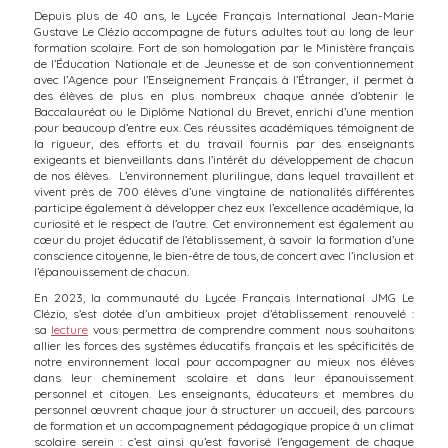
Depuis plus de 40 ans, le Lycée Français International Jean-Marie
Gustave Le Clézio accompagne de futurs adultes tout au long de leur
formation scolaire. Fort de son homologation par le Ministère français
de l’Éducation Nationale et de Jeunesse et de son conventionnement
avec l’Agence pour l’Enseignement Français à l’Étranger, il permet à
des élèves de plus en plus nombreux chaque année d’obtenir le
Baccalauréat ou le Diplôme National du Brevet, enrichi d’une mention
pour beaucoup d’entre eux. Ces réussites académiques témoignent de
la rigueur, des efforts et du travail fournis par des enseignants
exigeants et bienveillants dans l’intérêt du développement de chacun
de nos élèves. L’environnement plurilingue, dans lequel travaillent et
vivent près de 700 élèves d’une vingtaine de nationalités différentes
participe également à développer chez eux l’excellence académique, la
curiosité et le respect de l’autre. Cet environnement est également au
cœur du projet éducatif de l’établissement, à savoir la formation d’une
conscience citoyenne, le bien-être de tous, de concert avec l’inclusion et
l’épanouissement de chacun.
En 2023, la communauté du Lycée Français International JMG Le
Clézio, s’est dotée d’un ambitieux projet d’établissement renouvelé :
sa
lecture
vous permettra de comprendre comment nous souhaitons
allier les forces des systèmes éducatifs français et les spécificités de
notre environnement local pour accompagner au mieux nos élèves
dans leur cheminement scolaire et dans leur épanouissement
personnel et citoyen. Les enseignants, éducateurs et membres du
personnel œuvrent chaque jour à structurer un accueil, des parcours
de formation et un accompagnement pédagogique propice à un climat
scolaire serein : c’est ainsi qu’est favorisé l’engagement de chaque