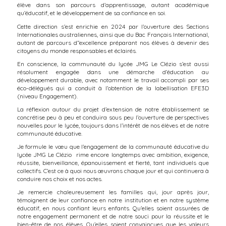
élève dans son parcours d’apprentissage, autant académique
qu’éducatif, et le développement de sa confiance en soi.
Cette direction s’est enrichie en 2024 par l’ouverture des Sections
Internationales australiennes, ainsi que du Bac Français International,
autant de parcours d’’excellence préparant nos élèves à devenir des
citoyens du monde responsables et éclairés.
En conscience, la communauté du lycée JMG Le Clézio s’est aussi
résolument engagée dans une démarche d’éducation au
développement durable, avec notamment le travail accompli par ses
éco-délégués qui a conduit à l’obtention de la labellisation EFE3D
(niveau Engagement).
La réflexion autour du projet d’extension de notre établissement se
concrétise peu à peu et conduira sous peu l’ouverture de perspectives
nouvelles pour le lycée, toujours dans l’intérêt de nos élèves et de notre
communauté éducative.
Je formule le vœu que l’engagement de la communauté éducative du
lycée JMG Le Clézio rime encore longtemps avec ambition, exigence,
réussite, bienveillance, épanouissement et fierté, tant individuels que
collectifs. C’est ce à quoi nous œuvrons chaque jour et qui continuera à
conduire nos choix et nos actes.
Je remercie chaleureusement les familles qui, jour après jour,
témoignent de leur confiance en notre institution et en notre système
éducatif, en nous confiant leurs enfants. Qu’elles soient assurées de
notre engagement permanent et de notre souci pour la réussite et le
bien-être de nos élèves. Qu’elles soient convaincues que les valeurs