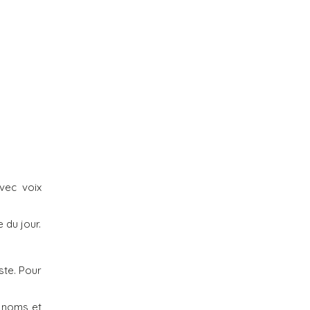
vec voix
 du jour.
ste. Pour
s noms et