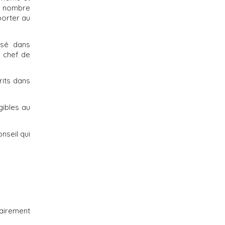
un nombre
porter au
risé dans
e chef de
rits dans
gibles au
nseil qui
sairement