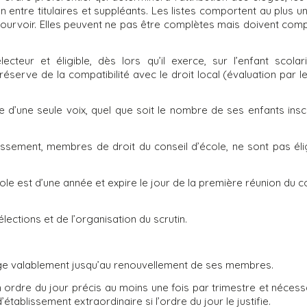
on entre titulaires et suppléants. Les listes comportent au plus 
ourvoir. Elles peuvent ne pas être complètes mais doivent com
ecteur et éligible, dès lors qu’il exerce, sur l’enfant scola
réserve de la compatibilité avec le droit local (évaluation par l
 d’une seule voix, quel que soit le nombre de ses enfants insc
issement, membres de droit du conseil d’école, ne sont pas éli
e est d’une année et expire le jour de la première réunion du co
lections et de l’organisation du scrutin.
iège valablement jusqu’au renouvellement de ses membres.
un ordre du jour précis au moins une fois par trimestre et néces
’établissement extraordinaire si l’ordre du jour le justifie.