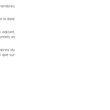
s membres
t la date
 adjoint,
onnels et
embres du
i que sur