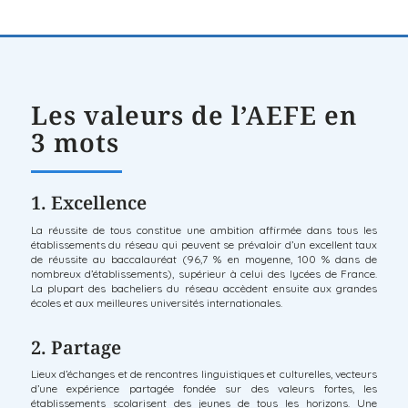
Les valeurs de l’AEFE en
3 mots
1. Excellence
La réussite de tous constitue une ambition affirmée dans tous les
établissements du réseau qui peuvent se prévaloir d’un excellent taux
de réussite au baccalauréat (96,7 % en moyenne, 100 % dans de
nombreux d’établissements), supérieur à celui des lycées de France.
La plupart des bacheliers du réseau accèdent ensuite aux grandes
écoles et aux meilleures universités internationales.
2. Partage
Lieux d’échanges et de rencontres linguistiques et culturelles, vecteurs
d’une expérience partagée fondée sur des valeurs fortes, les
établissements scolarisent des jeunes de tous les horizons. Une