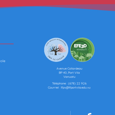
cole
Avenue Collardeau
BP 40, Port Vila
Vanuatu
Téléphone :
(678) 22 926
Courriel :
lfpv@lfportvila.edu.vu