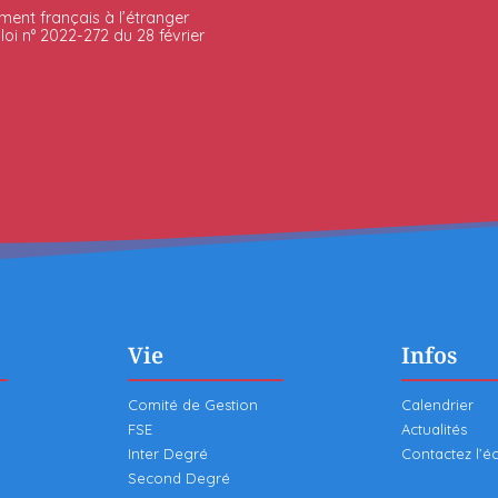
ment français à l’étranger
oi n° 2022-272 du 28 février
Vie
Infos
Comité de Gestion
Calendrier
FSE
Actualités
Inter Degré
Contactez l’é
Second Degré