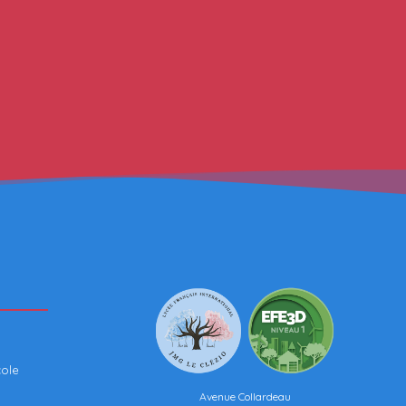
cole
Avenue Collardeau