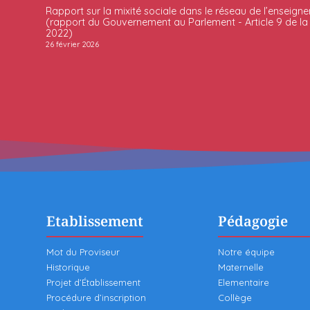
Rapport sur la mixité sociale dans le réseau de l’enseigne
(rapport du Gouvernement au Parlement - Article 9 de la l
2022)
26 février 2026
Etablissement
Pédagogie
Mot du Proviseur
Notre équipe
Historique
Maternelle
Projet d’Établissement
Elementaire
Procédure d’inscription
Collège